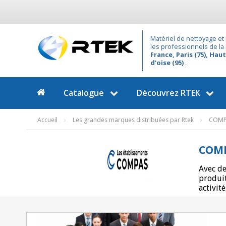
Matériel de nettoyage et 
les professionnels de la
France, Paris (75), Haut
d'oise (95)
.
Catalogue
Découvrez
RTEK
Accueil
›
Les grandes marques distribuées par Rtek
›
COMP
COM
Avec de
produit
activit