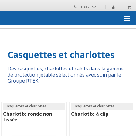
|
|
01 30 25 92 80
Accueil
›
Essuyage, protection, collecte des déchets
›
Protection
jetable
›
Casquettes et charlottes
Casquettes et charlottes
Des casquettes, charlottes et calots dans la gamme
de protection jetable sélectionnés avec soin par le
Groupe RTEK.
Casquettes et charlottes
Casquettes et charlottes
Charlotte ronde non
Charlotte à clip
tissée